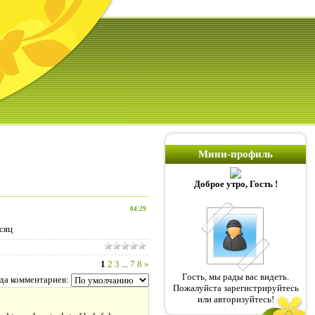
Мини-профиль
Доброе утро, Гость !
04:29
есяц
1
2
3
...
7
8
»
Гость, мы рады вас видеть.
да комментариев:
Пожалуйста зарегистрируйтесь
или авторизуйтесь!