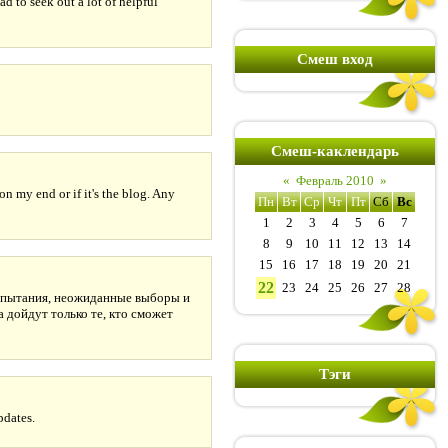
ad to seek out a lot of helpful
Смеш вход
Смеш-каклендарь
«
Февраль 2010
»
n my end or if it's the blog. Any
Пн
Вт
Ср
Чт
Пт
Сб
Вс
1
2
3
4
5
6
7
8
9
10
11
12
13
14
15
16
17
18
19
20
21
22
23
24
25
26
27
28
испытания, неожиданные выборы и
а дойдут только те, кто сможет
Тэги
pdates.