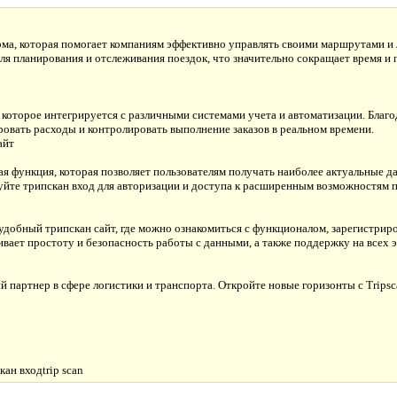
рма, которая помогает компаниям эффективно управлять своими маршрутами и 
ля планирования и отслеживания поездок, что значительно сокращает время и
которое интегрируется с различными системами учета и автоматизации. Благо
овать расходы и контролировать выполнение заказов в реальном времени.
айт
ая функция, которая позволяет пользователям получать наиболее актуальные 
йте трипскан вход для авторизации и доступа к расширенным возможностям 
 удобный трипскан сайт, где можно ознакомиться с функционалом, зарегистриро
ивает простоту и безопасность работы с данными, а также поддержку на всех э
партнер в сфере логистики и транспорта. Откройте новые горизонты с Tripsc
ан входtrip scan