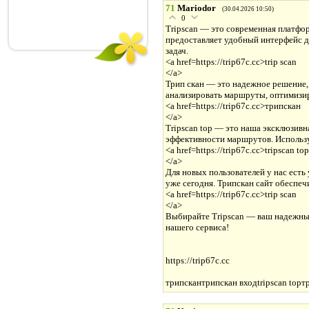
71
Mariodor
(30.04.2026 10:50)
0
Tripscan — это современная платфо
предоставляет удобный интерфейс д
задач.
<a href=https://trip67c.cc>trip scan
</a>
Трип скан — это надежное решение, 
анализировать маршруты, оптимизир
<a href=https://trip67c.cc>трипскан
</a>
Tripscan top — это наша эксклюзивн
эффективности маршрутов. Использу
<a href=https://trip67c.cc>tripscan top
</a>
Для новых пользователей у нас есть
уже сегодня. Трипскан сайт обеспеч
<a href=https://trip67c.cc>trip scan
</a>
Выбирайте Tripscan — ваш надежный 
нашего сервиса!
https://trip67c.cc
трипскантрипскан входtripscan topтр