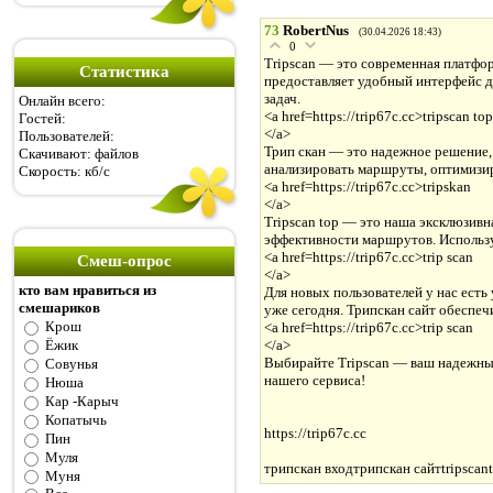
73
RobertNus
(30.04.2026 18:43)
0
Tripscan — это современная платфо
Статистика
предоставляет удобный интерфейс д
задач.
Онлайн всего:
<a href=https://trip67c.cc>tripscan top
Гостей:
</a>
Пользователей:
Трип скан — это надежное решение, 
Скачивают:
файлов
анализировать маршруты, оптимизир
Скорость:
кб/с
<a href=https://trip67c.cc>tripskan
</a>
Tripscan top — это наша эксклюзивн
эффективности маршрутов. Использу
<a href=https://trip67c.cc>trip scan
Смеш-опрос
</a>
кто вам нравиться из
Для новых пользователей у нас есть
смешариков
уже сегодня. Трипскан сайт обеспеч
Крош
<a href=https://trip67c.cc>trip scan
Ёжик
</a>
Выбирайте Tripscan — ваш надежный 
Совунья
нашего сервиса!
Нюша
Кар -Карыч
Копатычь
https://trip67c.cc
Пин
Муля
трипскан входтрипскан сайтtripscant
Муня