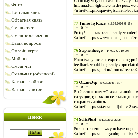
Good day very cool website!! Guy .. Exc
Фото
information right here in the post, we wa
<a href=https://spa-et-piscine.fr/book
Гостевая книга
Обратная связь
77
TimsothyRuize
(16.05.2026 08:25)
Смеш-тест
0
Pretty! This has been a really wonderfu
Смеш-объявления
<a href=https://www.exmanga.com/>cas
Ваши вопросы
76
Stephenheego
Онлайн игры
(14.05.2026 19:59)
0
Мой инф
Hmm is anyone else experiencing proble
feedback would be greatly appreciated
Смеш-чат
<a href=https://pari.ru/promo/freebet
Смеш-чат (обычный)
Каталог файлов
75
OLaneJep
(09.05.2026 13:37)
0
Каталог сайтов
Во 2 сезоне шоу «Ставка на любовь
ситуации, где важно не только довер
сохранить любовь.
<a href=https://stavka-na-ljubov-2-se
Поиск
74
SolisPluri
(01.05.2026 22:24)
0
For most recent news you have to go to
<a href=https://tada-gaming.mobi/pl