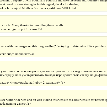
ellent .. Superb .. I will bookmark your site and take the feeds additionally? I'm gl
nt develop more strategies in this regard, thanks for sharing. . . . . .
maker-hors-arjel/>Meilleur Site paris sportif hors ARJEL</a>
l article. Many thanks for providing these details.
ino en ligne depot 10 euros</a>
ms with the images on this blog loading? I'm trying to determine if its a problem o
.
/>секс видео порно чат</a>
» участники снова проверяют чувства на прочность. Их ждут романтические 
ять сердцу, но и уметь рисковать. Каждая пара делает свою ставку, но до финал
zon.top/>https://stavka-na-ljubov-2-sezon.top/</a>
 see world wide web and on web I found this website as a best website for hottest u
/>tada gaming games</a>