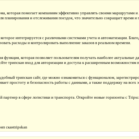
рма, которая помогает компаниям эффективно управлять своими маршрутами и 
ля планирования и отслеживания поездок, что значительно сокращает время и
которое интегрируется с различными системами учета и автоматизации. Благо
овать расходы и контролировать выполнение заказов в реальном времени.
ая функция, которая позволяет пользователям получать наиболее актуальные 
йте трипскан вход для авторизации и доступа к расширенным возможностям 
 удобный трипскан сайт, где можно ознакомиться с функционалом, зарегистриро
ивает простоту и безопасность работы с данными, а также поддержку на всех э
партнер в сфере логистики и транспорта. Откройте новые горизонты с Tripsc
ип сканtripskan