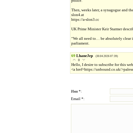
police.
Then, weeks later, a synagogue and the
slon4.at
https://a-slon3.cc
UK Prime Minister Keir Starmer describ
“We all need to… be absolutely clear i
parliament.
69
LhaneJep
(30.04.2026 07:39)
0
Hello, I desire to subscribe for this we
<a href=https://unbound.co.uk/>pales
Имя *:
Email *: