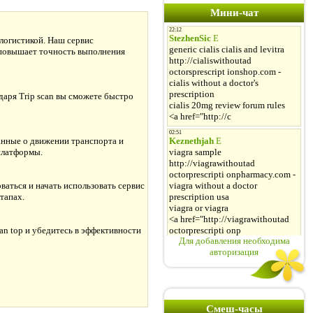
Мини-чат
логистикой. Наш сервис
 повышает точность выполнения
даря Trip scan вы сможете быстро
данные о движении транспорта и
платформы.
ваться и начать использовать сервис
тапах.
an top и убедитесь в эффективности
Для добавления необходима
авторизация
Смеш-часы