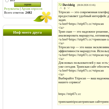
Все
72
Davidzig
(30.04.2026 13:45)
0
Результаты
|
Архив опросов
Tripscan — это современная платфо
Всего ответов:
2482
предоставляет удобный интерфейс д
задач.
<a href=https://trip67c.cc>tripscan
</a>
Трип скан — это надежное решение, 
Инф моего друга
анализировать маршруты, оптимизир
<a href=https://trip67c.cc>трипскан с
</a>
Tripscan top — это наша эксклюзивн
эффективности маршрутов. Использу
<a href=https://trip67c.cc>tripscan top
</a>
Для новых пользователей у нас есть
уже сегодня. Трипскан сайт обеспеч
<a href=https://trip67c.cc>tripscan
</a>
Выбирайте Tripscan — ваш надежный 
нашего сервиса!
https://trip67c.cc
трипсканtripscanтрипскан сайттрипск