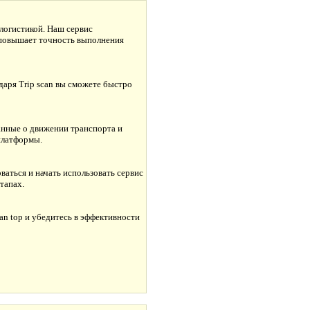
логистикой. Наш сервис
 повышает точность выполнения
даря Trip scan вы сможете быстро
данные о движении транспорта и
платформы.
ваться и начать использовать сервис
тапах.
an top и убедитесь в эффективности