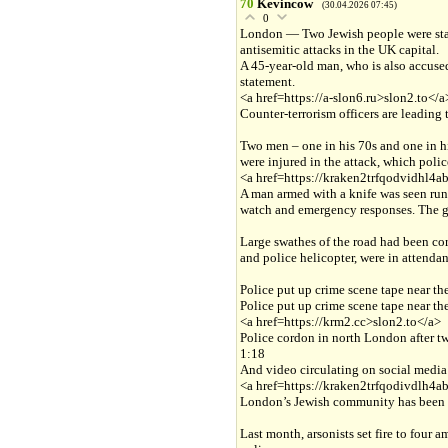
70
Kevincow
(30.04.2026 07:45)
0
London — Two Jewish people were stab
antisemitic attacks in the UK capital.
A 45-year-old man, who is also accused 
statement.
<a href=https://a-slon6.ru>slon2.to</a
Counter-terrorism officers are leading 
Two men – one in his 70s and one in his
were injured in the attack, which poli
<a href=https://kraken2trfqodvidhl4
A man armed with a knife was seen ru
watch and emergency responses. The gr
Large swathes of the road had been co
and police helicopter, were in attendan
Police put up crime scene tape near t
Police put up crime scene tape near t
<a href=https://krm2.cc>slon2.to</a>
Police cordon in north London after 
1:18
And video circulating on social media 
<a href=https://kraken2trfqodivdlh4
London’s Jewish community has been ta
Last month, arsonists set fire to fou