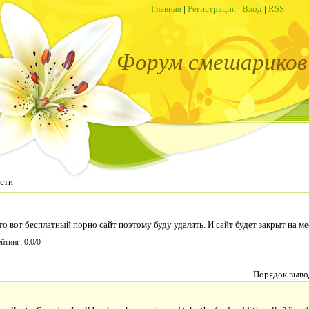
Главная
|
Регистрация
|
Вход
|
RSS
Форум смешариков
сти
то вот бесплатный порно сайт поэтому буду удалять. И сайт будет закрыт на м
ейтинг
:
0.0
/
0
Порядок выво