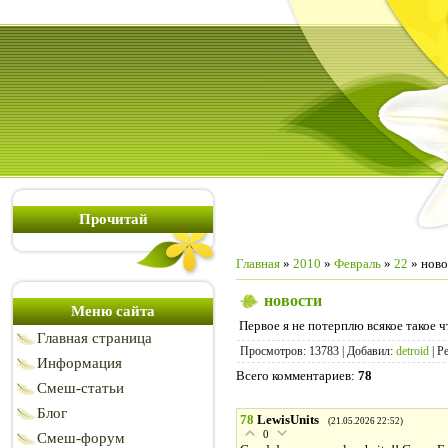
Прочитай
Главная
»
2010
»
Февраль
»
22
» ново
новости
Меню сайта
Первое я не потерплю всякое такое ч
Главная страница
Просмотров
: 13783 |
Добавил
:
detroid
|
Р
Информация
Всего комментариев
:
78
Смеш-статьи
Блог
78
LewisUnits
(21.05.2026 22:52)
0
Смеш-форум