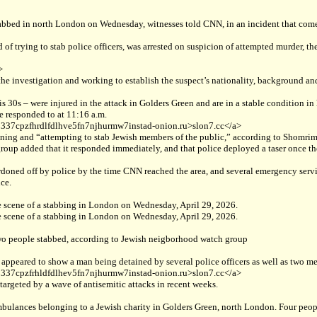
bed in north London on Wednesday, witnesses told CNN, in an incident that comes 
of trying to stab police officers, was arrested on suspicion of attempted murder, th
>
the investigation and working to establish the suspect’s nationality, background and 
 30s – were injured in the attack in Golders Green and are in a stable condition in 
ce responded to at 11:16 a.m.
ab337cpzfhrdlfdlhve5fn7njhurmw7instad-onion.ru>slon7.cc</a>
nning and “attempting to stab Jewish members of the public,” according to Shomri
oup added that it responded immediately, and that police deployed a taser once th
rdoned off by police by the time CNN reached the area, and several emergency serv
ce.
he scene of a stabbing in London on Wednesday, April 29, 2026.
he scene of a stabbing in London on Wednesday, April 29, 2026.
two people stabbed, according to Jewish neigborhood watch group
appeared to show a man being detained by several police officers as well as two me
ab337cpzfrhldfdlhev5fn7njhurmw7instad-onion.ru>slon7.cc</a>
rgeted by a wave of antisemitic attacks in recent weeks.
r ambulances belonging to a Jewish charity in Golders Green, north London. Four pe