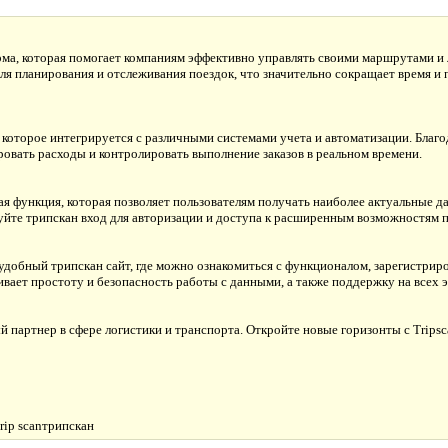
рма, которая помогает компаниям эффективно управлять своими маршрутами и 
ля планирования и отслеживания поездок, что значительно сокращает время и
которое интегрируется с различными системами учета и автоматизации. Благо
овать расходы и контролировать выполнение заказов в реальном времени.
ая функция, которая позволяет пользователям получать наиболее актуальные 
йте трипскан вход для авторизации и доступа к расширенным возможностям 
 удобный трипскан сайт, где можно ознакомиться с функционалом, зарегистриро
ивает простоту и безопасность работы с данными, а также поддержку на всех э
партнер в сфере логистики и транспорта. Откройте новые горизонты с Tripsc
rip scanтрипскан